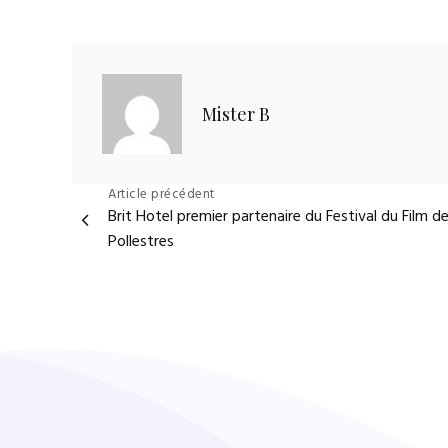
Mister B
Navigation
Article précédent
Brit Hotel premier partenaire du Festival du Film d
de
Pollestres
l’article