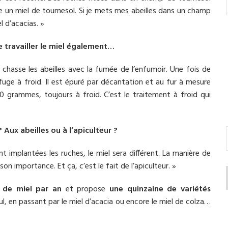
ire un miel de tournesol. Si je mets mes abeilles dans un champ
el d’acacias. »
de travailler le miel également…
n chasse les abeilles avec la fumée de l’enfumoir. Une fois de
rifuge à froid. Il est épuré par décantation et au fur à mesure
 grammes, toujours à froid. C’est le traitement à froid qui
 Aux abeilles ou à l’apiculteur ?
nt implantées les ruches, le miel sera différent. La manière de
on importance. Et ça, c’est le fait de l’apiculteur. »
 de miel par an
et propose
une quinzaine de variétés
eul, en passant par le miel d’acacia ou encore le miel de colza…