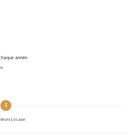
 chaque année
es
es
teurs Locaux