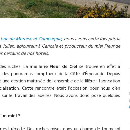
e choc de Muroise et Compagnie
, nous avons cette fois pris la
 Julien, apiculteur à Cancale et producteur du miel Fleur de
s certains de nos hôtels.
 des ruches. La
miellerie Fleur de Ciel
se trouve en effet à
et des panoramas somptueux de la Côte d’Émeraude. Depuis
 une gestion maitrisée de l’ensemble de la filière : fabrication
alisation. Cette rencontre était l’occasion pour nous d’en
t sur le travail des abeilles. Nous avons donc posé quelques
d’un miel ?
tar est récolté. Des ruches mises dans un champ de tournesol